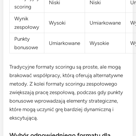
Niski
Niski
Um
scoring
Wynik
Wysoki
Umiarkowane
Wy
zespołowy
Punkty
Umiarkowane
Wysokie
Wy
bonusowe
Tradycyjne formaty scoringu są proste, ale mogą
brakować współpracy, którą oferują alternatywne
metody. Z kolei formaty scoringu zespołowego
zwiększają pracę zespołową, podczas gdy punkty
bonusowe wprowadzają elementy strategiczne,
które mogą uczynić grę bardziej dynamiczną i
ekscytującą.
Wybór odpowiedniego formatu dla