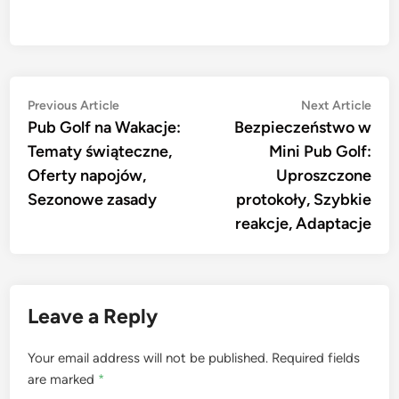
Post
Previous
Nex
Previous Article
Next Article
article:
artic
Pub Golf na Wakacje:
Bezpieczeństwo w
navigation
Tematy świąteczne,
Mini Pub Golf:
Oferty napojów,
Uproszczone
Sezonowe zasady
protokoły, Szybkie
reakcje, Adaptacje
Leave a Reply
Your email address will not be published.
Required fields
are marked
*