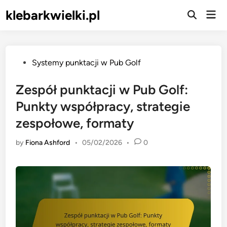
Skip
klebarkwielki.pl
Mai
to
Open
Men
Search
content
Posted
Systemy punktacji w Pub Golf
in
Zespół punktacji w Pub Golf:
Punkty współpracy, strategie
zespołowe, formaty
by
Fiona Ashford
•
05/02/2026
•
0