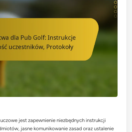
uczowe jest zapewnienie niezbędnych instrukcji
zedmiotów, jasne komunikowanie zasad oraz ustalenie