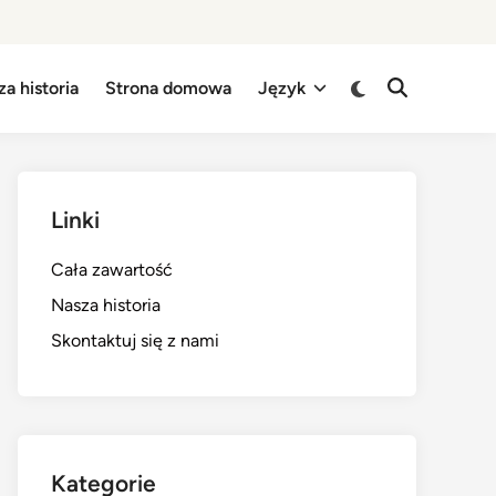
Switch
a historia
Strona domowa
Język
Open
to
Search
dark
mode
Linki
Cała zawartość
Nasza historia
Skontaktuj się z nami
Kategorie