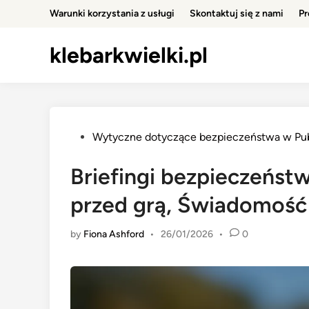
Skip
Warunki korzystania z usługi
Skontaktuj się z nami
Pr
to
content
klebarkwielki.pl
Posted
Wytyczne dotyczące bezpieczeństwa w Pu
in
Briefingi bezpieczeństw
przed grą, Świadomość
by
Fiona Ashford
•
26/01/2026
•
0